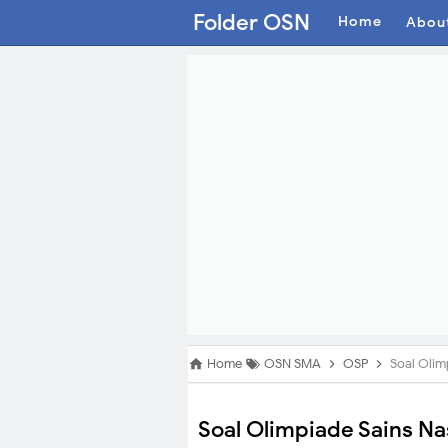
Folder OSN
Home
Abou
Home
OSN SMA
OSP
Soal Olim
Soal Olimpiade Sains Na