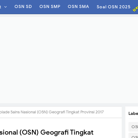
Ne
OSN SD
OSN SMP
OSN SMA
t
Soal OSN 2025
piade Sains Nasional (OSN) Geografi Tingkat Provinsi 2017
Labe
OS
sional (OSN) Geografi Tingkat
OS