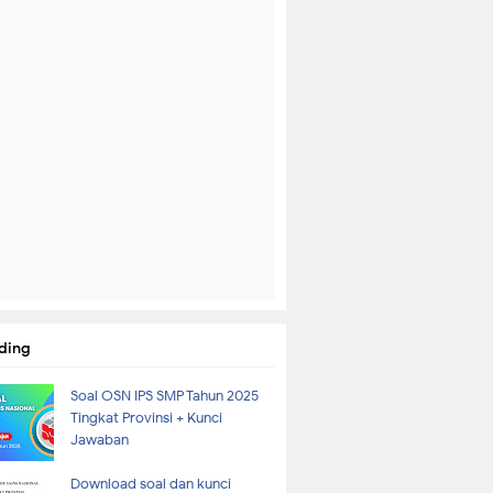
ding
Soal OSN IPS SMP Tahun 2025
Tingkat Provinsi + Kunci
Jawaban
Download soal dan kunci