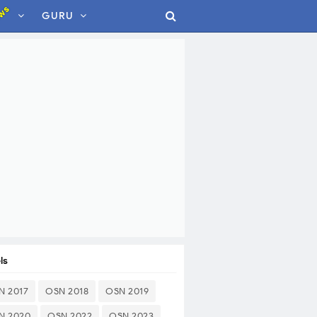
ws
GURU
ls
N 2017
OSN 2018
OSN 2019
N 2020
OSN 2022
OSN 2023