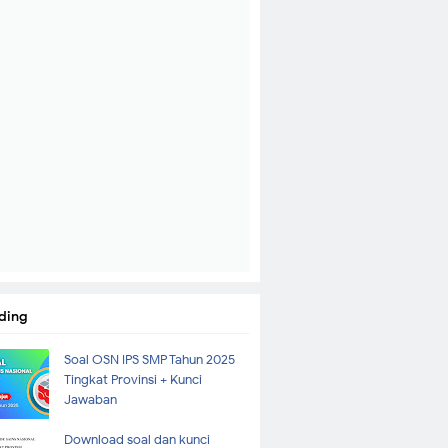
ding
Soal OSN IPS SMP Tahun 2025
Tingkat Provinsi + Kunci
Jawaban
Download soal dan kunci