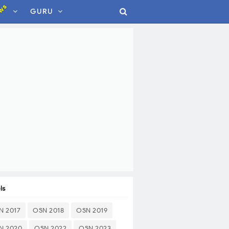
ws
GURU
ls
N 2017
OSN 2018
OSN 2019
N 2020
OSN 2022
OSN 2023