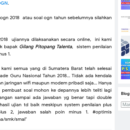
OGN
.
 ogn 2018 atau soal ogn tahun sebelumnya silahkan
018 ujiannya dilaksanakan secara online, ini kami
ok bapak
Gilang Pitopang Talenta
, sistem penilaian
nus 1.
ah kami semua yang di Sumatera Barat telah selesai
iade Guru Nasional Tahun 2018... Tidak ada kendala
an jaringan wifi maupun modem pribadi saja... Hanya
 pembuat soal mohon ke depannya lebih teliti lagi
Blog
angan sampai ada jawaban yg benar tapi double
asil ujian td baik meskipun system penilaian plus
lus 2, jawaban salah poin minus 1. #optimis
a/smk/smal"