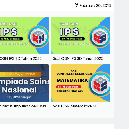
February 20, 2018
 OSN IPS SD Tahun 2025
Soal OSN IPS SD Tahun 2025
kat Kabupaten dan Kunci
Tingkat Kabupaten dan Kunci
ban No 31- 60
Jawaban No 1-30
load Kumpulan Soal OSN
Soal OSN Matematika SD
I Tahun 2025
Tahun 2025 FINAL