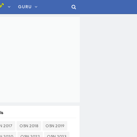
ws
GURU
ls
N 2017
OSN 2018
OSN 2019
N 2020
OSN 2022
OSN 2023