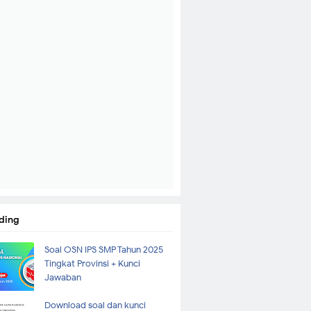
ding
Soal OSN IPS SMP Tahun 2025
Tingkat Provinsi + Kunci
Jawaban
Download soal dan kunci