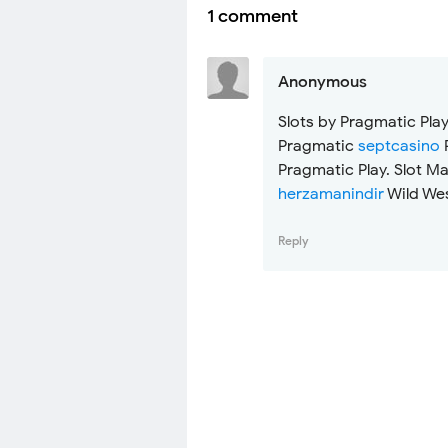
1 comment
Anonymous
Slots by Pragmatic Pla
Pragmatic
septcasino
P
Pragmatic Play. Slot M
herzamanindir
Wild Wes
Reply