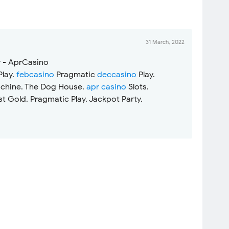
31 March, 2022
y - AprCasino
lay.
febcasino
Pragmatic
deccasino
Play.
achine. The Dog House.
apr casino
Slots.
t Gold. Pragmatic Play. Jackpot Party.