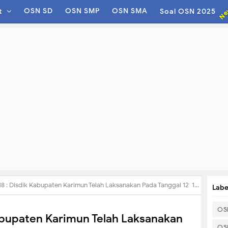
Ne
OSN SD
OSN SMP
OSN SMA
t
Soal OSN 2025
sdik Kabupaten Karimun Telah Laksanakan Pada Tanggal 12-14 Februari 2018 di Hotel 21 Karimun
Labe
OS
abupaten Karimun Telah Laksanakan
OS