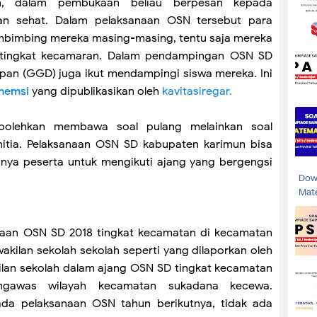
un, dalam pembukaan beliau berpesan kepada
an sehat. Dalam pelaksanaan OSN tersebut para
mbimbing mereka masing-masing, tentu saja mereka
si tingkat kecamaran. Dalam pendampingan OSN SD
pan (GGD) juga ikut mendampingi siswa mereka. Ini
memsi
yang dipublikasikan oleh
kavitasiregar.
rbolehkan membawa soal pulang melainkan soal
itia. Pelaksanaan OSN SD kabupaten karimun bisa
snya peserta untuk mengikuti ajang yang bergengsi
Dow
Mate
naan OSN SD 2018 tingkat kecamatan di kecamatan
akilan sekolah sekolah seperti yang dilaporkan oleh
kilan sekolah dalam ajang OSN SD tingkat kecamatan
ngawas wilayah kecamatan sukadana kecewa.
pada pelaksanaan OSN tahun berikutnya, tidak ada