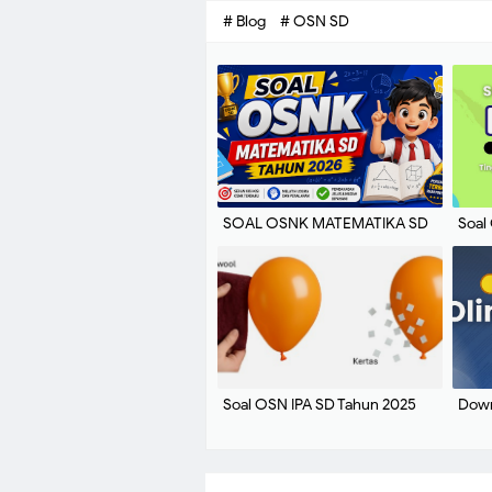
# Blog
# OSN SD
SOAL OSNK MATEMATIKA SD
Soal
TAHUN 2026 Dilengkapi Kunci
Ting
Jawaban dan Pembahasan.
Jawa
Soal OSN IPA SD Tahun 2025
Down
Tingkat Kabupaten dan Kunci
SD/M
Jawaban