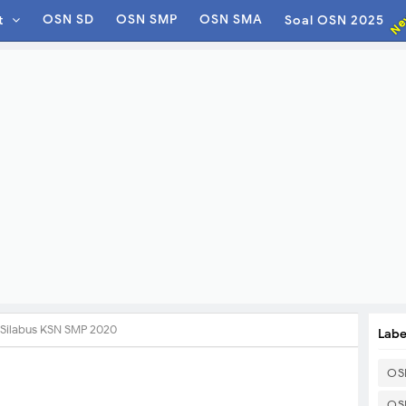
Ne
OSN SD
OSN SMP
OSN SMA
t
Soal OSN 2025
Silabus KSN SMP 2020
Labe
OS
OS