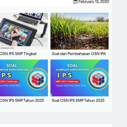
February 13, 2020
 OSN IPS SMP Tingkat
Soal dan Pembahasan OSN IPA
paten Lengkap Kunci
SMP Tingkat Kabupaten
aban
 OSN IPS SMP Tahun 2025
Soal OSN IPS SMP Tahun 2025
L
Tingkat Semi Final Lengkap
Kunci Jawaban