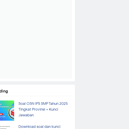
ding
Soal OSN IPS SMP Tahun 2025
Tingkat Provinsi + Kunci
Jawaban
Download soal dan kunci