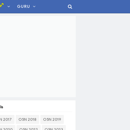
ws
GURU
ls
N 2017
OSN 2018
OSN 2019
N 2020
OSN 2022
OSN 2023