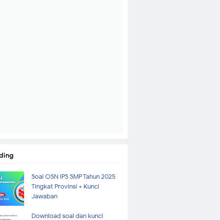
ding
Soal OSN IPS SMP Tahun 2025
Tingkat Provinsi + Kunci
Jawaban
Download soal dan kunci