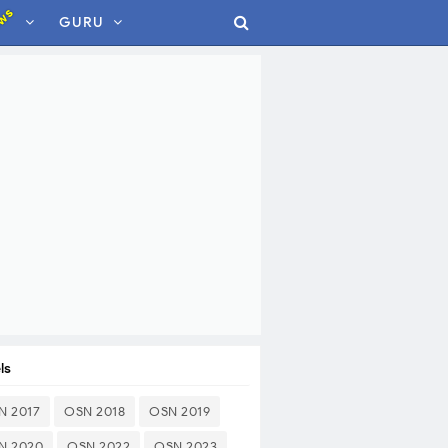
ws
GURU
ls
N 2017
OSN 2018
OSN 2019
N 2020
OSN 2022
OSN 2023