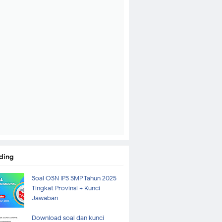
ding
Soal OSN IPS SMP Tahun 2025
Tingkat Provinsi + Kunci
Jawaban
Download soal dan kunci