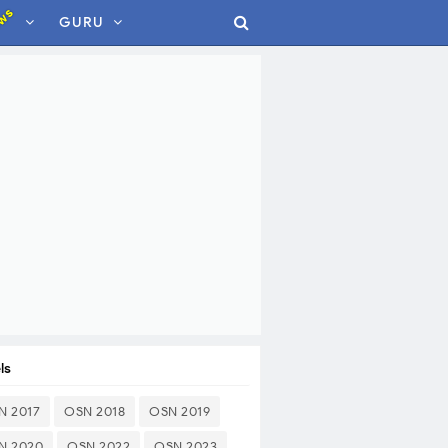
ws
GURU
ls
N 2017
OSN 2018
OSN 2019
N 2020
OSN 2022
OSN 2023