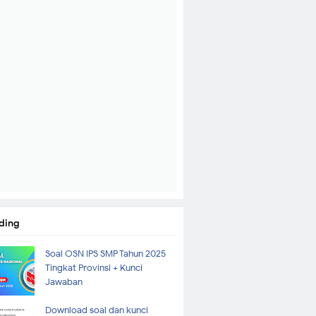
ding
Soal OSN IPS SMP Tahun 2025
Tingkat Provinsi + Kunci
Jawaban
Download soal dan kunci