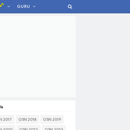
ws
GURU
ls
N 2017
OSN 2018
OSN 2019
N 2020
OSN 2022
OSN 2023