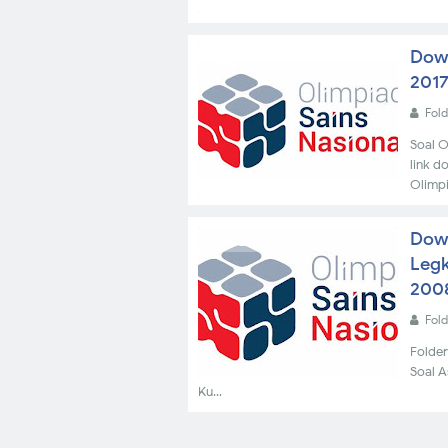
Dow
OSK
201
Fol
Soal O
link 
Olimpi
Dow
OSN 2017
Leg
2008
Fol
Folder
Soal A
Ku...