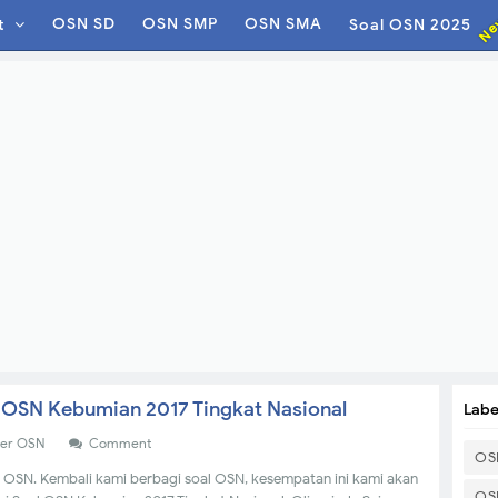
Ne
OSN SD
OSN SMP
OSN SMA
t
Soal OSN 2025
 OSN Kebumian 2017 Tingkat Nasional
Labe
der OSN
Comment
OS
 OSN. Kembali kami berbagi soal OSN, kesempatan ini kami akan
OS