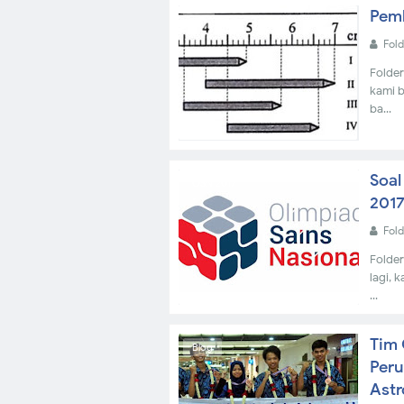
Pemb
IPA
Fol
Folder
kami b
ba...
Soal
OSN 2017
201
Fol
Folder
lagi, 
...
Tim 
Blog
Peru
Astr