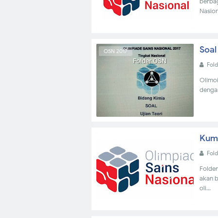
berbag
Nasion
Soal
OSN 2017
Fol
Olimoi
dengan
Kump
OSN 2017
Fol
Folder
akan b
oli...