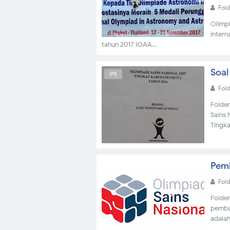
Fol
Olimp
Intern
tahun 2017 IOAA...
Soal
IPS
Fol
Folder
Sains 
Tingkat
Pemb
OSN 2017
Fol
Folder
pembah
adalah 